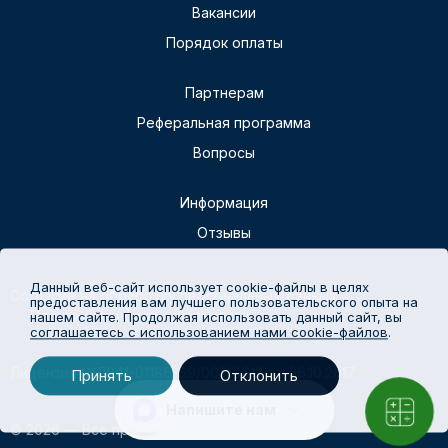
Вакансии
Порядок оплаты
Партнерам
Реферальная программа
Вопросы
Информация
Отзывы
Данный веб-сайт использует cookie-файлы в целях
Согласие на обработку персональных данных
предоставления вам лучшего пользовательского опыта на
Политика конфиденциальности
нашем сайте. Продолжая использовать данный сайт, вы
соглашаетесь с использованием нами cookie-файлов
.
Лицензия №Л041-01186-69/00316612 от 06.10.2017
Принять
Отклонить
Напишите нам
© 2026 — Все права защищены.